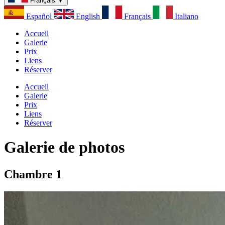
Français
▼
Español
English
Français
Italiano
Accueil
Galerie
Prix
Liens
Réserver
Accueil
Galerie
Prix
Liens
Réserver
Galerie de photos
Chambre 1